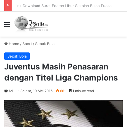
Pemerintah Tetapkan Cuti Bersama 2025, Catat! ini Tanggalnya
Menu
Home
/
Sport
/
Sepak Bola
Sepak Bola
Juventus Masih Penasaran
dengan Titel Liga Champions
Ari
Selasa, 10 Mei 2016
661
1 minute read