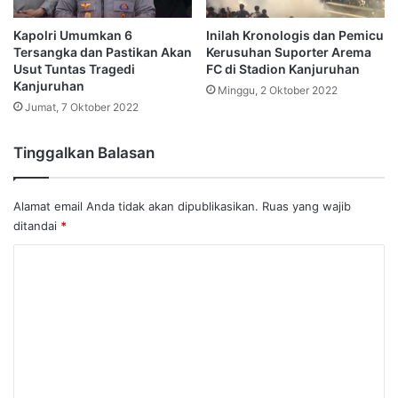
Kapolri Umumkan 6
Inilah Kronologis dan Pemicu
Tersangka dan Pastikan Akan
Kerusuhan Suporter Arema
Usut Tuntas Tragedi
FC di Stadion Kanjuruhan
Kanjuruhan
Minggu, 2 Oktober 2022
Jumat, 7 Oktober 2022
Tinggalkan Balasan
Alamat email Anda tidak akan dipublikasikan.
Ruas yang wajib
ditandai
*
K
o
m
e
n
t