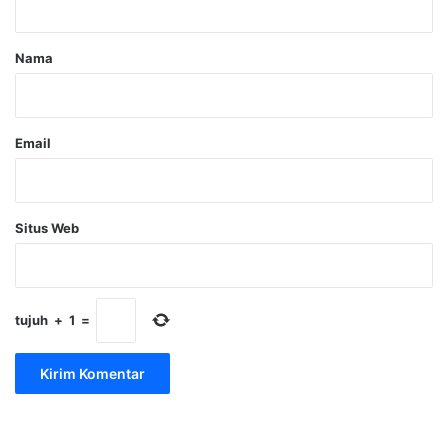
a
r
Nama
*
Email
Situs Web
tujuh
+
1
=