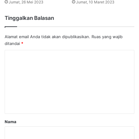
Jumat, 26 Mei 2023
Jumat, 10 Maret 2023
Tinggalkan Balasan
Alamat email Anda tidak akan dipublikasikan.
Ruas yang wajib
ditandai
*
K
o
m
e
n
t
a
r
Nama
*