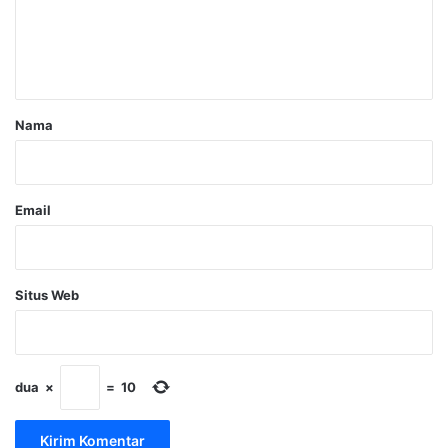
n
t
a
r
Nama
*
Email
Situs Web
dua
×
=
10