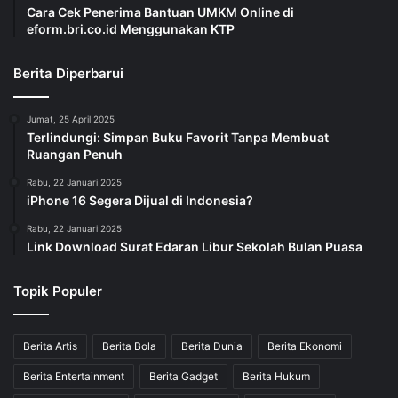
Cara Cek Penerima Bantuan UMKM Online di
eform.bri.co.id Menggunakan KTP
Berita Diperbarui
Jumat, 25 April 2025
Terlindungi: Simpan Buku Favorit Tanpa Membuat
Ruangan Penuh
Rabu, 22 Januari 2025
iPhone 16 Segera Dijual di Indonesia?
Rabu, 22 Januari 2025
Link Download Surat Edaran Libur Sekolah Bulan Puasa
Topik Populer
Berita Artis
Berita Bola
Berita Dunia
Berita Ekonomi
Berita Entertainment
Berita Gadget
Berita Hukum