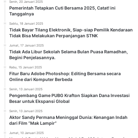
Senin, 20 Januari 2025
Pemerintah Tetapkan Cuti Bersama 2025, Catat! ini
Tanggalnya
Sabtu, 18 Januari 2025
Tidak Bayar Tilang Elektronik, Siap-siap Pemilik Kendaraan
Tidak Bisa Melakukan Perpanjangan STNK
Jumat, 17 Januari 2025
Tidak Ada Libur Sekolah Selama Bulan Puasa Ramadhan,
Begini Penjelasannya.
Rabu, 15 Januari 2025
Fitur Baru Adobe Photoshop: Editing Bersama secara
Online dari Komputer Berbeda
Senin, 13 Januari 2025
Pengembang Game PUBG Krafton Siapkan Dana Investasi
Besar untuk Ekspansi Global
Senin, 13 Januari 2025
Aktor Sandy Permana Meninggal Dunia: Kenangan Indah
dari Film “Mak Lampir”
Jumat, 10 Januari 2025