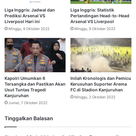
Liga Inggris: Jadwal dan
Liga Inggris: Statistik
Prediksi Arsenal VS
Pertandingan Head-to-Head
Liverpool Hari ini
Arsenal VS Liverpool
Minggu, 9 Oktober 2022
Minggu, 9 Oktober 2022
Kapolri Umumkan 6
Inilah Kronologis dan Pemicu
Tersangka dan Pastikan Akan
Kerusuhan Suporter Arema
Usut Tuntas Tragedi
FC di Stadion Kanjuruhan
Kanjuruhan
Minggu, 2 Oktober 2022
Jumat, 7 Oktober 2022
Tinggalkan Balasan