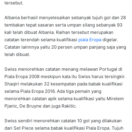
tersebut.
Albania berhasil menyelesaikan sebanyak tujuh gol dan 28
tembakan tepat sasaran serta umpan silang sebanyak 93
kali telah dibuat Albania. Raihan tersebut merupakan
catatan terendah selama kualifikasi
piala Eropa
digelar.
Catatan lainnnya yaitu 20 persen umpan panjang saja yang
telah dibuat.
Swiss menorehkan catatan menang melawan Portugal di
Piala Eropa 2008 meskipun kala itu Swiss harus tersingkir.
Shaqiri melakukan 32 kesempatan pada babak kualifikasi
selama Piala Eropa 2016. Ada tiga pemain yang
menorehkan catatan apik selama kualifikasi yaitu Mirelem
Pjanic, De Bruyne dan juga Rakitic.
Swiss sendiri menorehkan catatan 10 gol yang dilakukan
dari Set Piece selama babak kualifikasi Piala Eropa. Tujuh