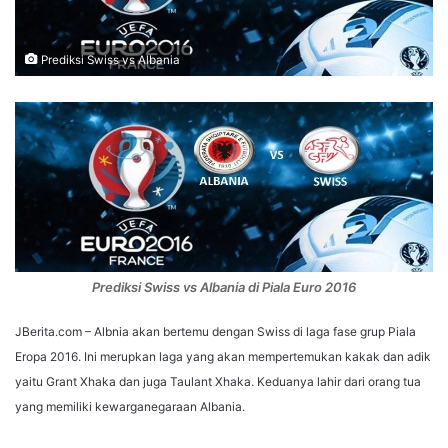
Prediksi Swiss vs Albania
Prediksi Swiss vs Albania di Piala Euro 2016
JBerita.com – Albnia akan bertemu dengan Swiss di laga fase grup Piala
Eropa 2016. Ini merupkan laga yang akan mempertemukan kakak dan adik
yaitu Grant Xhaka dan juga Taulant Xhaka. Keduanya lahir dari orang tua
yang memiliki kewarganegaraan Albania.