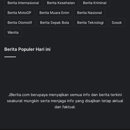
Berita Internasional
Berita Kesehatan
Berita Kriminal
Berita MotoGP
Berita Muara Enim
Berita Nasional
Berita Otomotif
Berita Sepak Bola
Berita Teknologi
Sosok
Wanita
Berita Populer Hari ini
JBerita.com berupaya menyajikan semua info dan berita terkini
seakurat mungkin serta menjaga info yang disajikan tetap aktual
dan faktual.