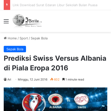
Pemerintah Tetapkan Cuti Bersama 2025, Catat! ini Tanggalnya
Menu
Home
/
Sport
/
Sepak Bola
Sepak Bola
Prediksi Swiss Versus Albania
di Piala Eropa 2016
Ari
Minggu, 12 Juni 2016
602
1 minute read