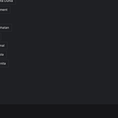
ita Dunia
nment
ehatan
nal
ola
nita