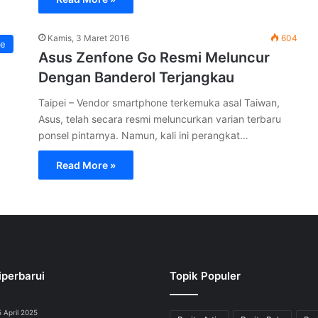
Kamis, 3 Maret 2016
604
e
Asus Zenfone Go Resmi Meluncur
Dengan Banderol Terjangkau
Taipei – Vendor smartphone terkemuka asal Taiwan,
Asus, telah secara resmi meluncurkan varian terbaru
ponsel pintarnya. Namun, kali ini perangkat…
Read More »
iperbarui
Topik Populer
 April 2025