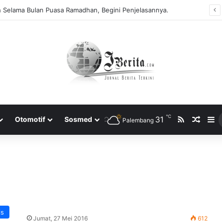
h Selama Bulan Puasa Ramadhan, Begini Penjelasannya.
℃
RSS
31
Rando
S
Otomotif
Sosmed
Palembang
is
Jumat, 27 Mei 2016
612