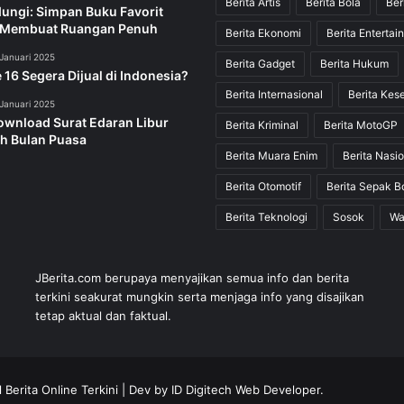
Berita Artis
Berita Bola
Ber
dungi: Simpan Buku Favorit
 Membuat Ruangan Penuh
Berita Ekonomi
Berita Entertai
Januari 2025
Berita Gadget
Berita Hukum
 16 Segera Dijual di Indonesia?
Berita Internasional
Berita Kes
Januari 2025
ownload Surat Edaran Libur
Berita Kriminal
Berita MotoGP
h Bulan Puasa
Berita Muara Enim
Berita Nasio
Berita Otomotif
Berita Sepak B
Berita Teknologi
Sosok
Wa
JBerita.com berupaya menyajikan semua info dan berita
terkini seakurat mungkin serta menjaga info yang disajikan
tetap aktual dan faktual.
 Berita Online Terkini
| Dev by
ID Digitech Web Developer
.