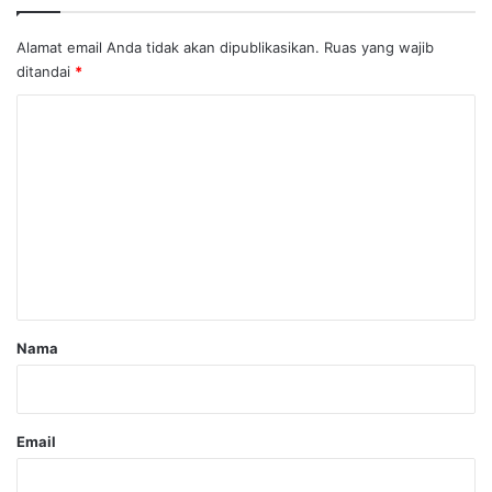
Alamat email Anda tidak akan dipublikasikan.
Ruas yang wajib
ditandai
*
K
o
m
e
n
t
a
r
Nama
*
Email