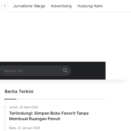
Jurnalisme Warga
Advertising
Hubungi Kami
m Article
idebar
Search
for
Berita Terkini
Jumat, 25 April 2025
Terlindungi: Simpan Buku Favorit Tanpa
Membuat Ruangan Penuh
Rabu, 22 Januari 2025