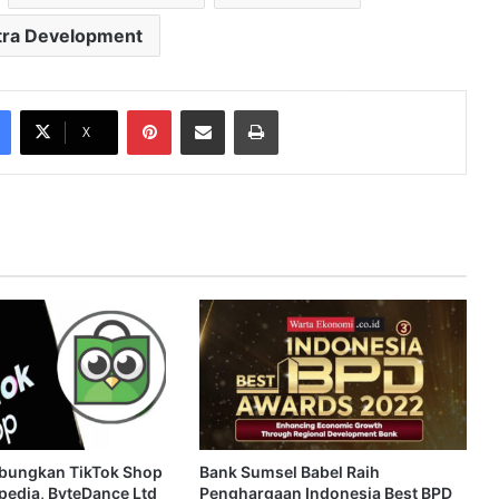
tra Development
Pinterest
Share via Email
Print
X
bungkan TikTok Shop
Bank Sumsel Babel Raih
edia, ByteDance Ltd
Penghargaan Indonesia Best BPD