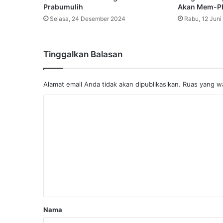
Prabumulih
Akan Mem-P
Selasa, 24 Desember 2024
Rabu, 12 Juni
Tinggalkan Balasan
Alamat email Anda tidak akan dipublikasikan.
Ruas yang wa
K
o
m
e
n
t
a
r
Nama
*