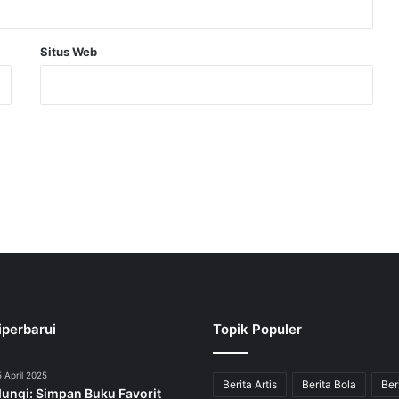
Situs Web
iperbarui
Topik Populer
 April 2025
Berita Artis
Berita Bola
Ber
dungi: Simpan Buku Favorit