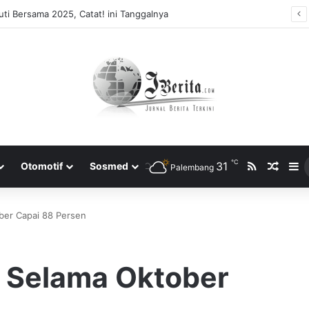
Tidak Bayar Tilang Elektronik, Siap-siap Pemilik Kendaraan Tidak Bisa Melakukan Perpanjangan STNK
℃
RSS
31
Rando
S
Otomotif
Sosmed
Palembang
ber Capai 88 Persen
a Selama Oktober