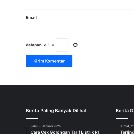
Email
delapan
×
1
=
Berita Paling Banyak Dilihat
Berita D
Rabu, 8 Januari 2025
Jumat, 25
Cara Cek Golongan Tarif Listrik R1,
Terlin