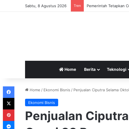
Sabtu, 8 Agustus 2026
Tren
Home
Berita
Teknologi
Facebook
Home
/
Ekonomi Bisnis
/
Penjualan Ciputra Selama Okto
X
Ekonomi Bisnis
Pinterest
Penjualan Ciputr
Messenger