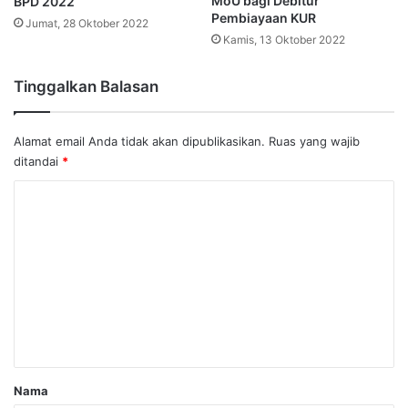
MoU bagi Debitur
BPD 2022
Pembiayaan KUR
Jumat, 28 Oktober 2022
Kamis, 13 Oktober 2022
Tinggalkan Balasan
Alamat email Anda tidak akan dipublikasikan.
Ruas yang wajib
ditandai
*
K
o
m
e
n
t
a
r
Nama