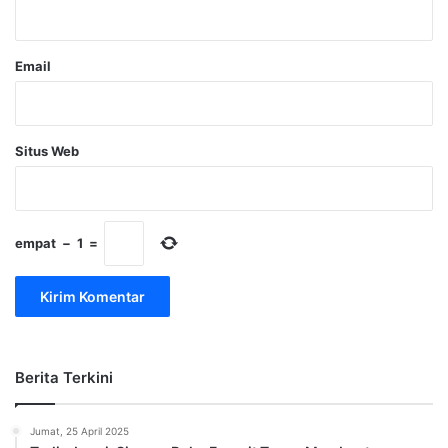
*
Email
Situs Web
empat
−
1
=
Berita Terkini
Jumat, 25 April 2025