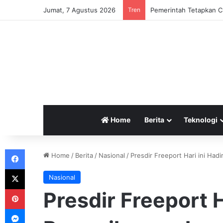
Jumat, 7 Agustus 2026
Tren
Pemerintah Tetapkan Cu
Home
Berita
Teknologi
Facebook
Home
/
Berita
/
Nasional
/
Presdir Freeport Hari ini Had
X
Nasional
Pinterest
Presdir Freeport H
Messenger