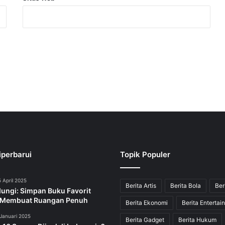
iperbarui
Topik Populer
 April 2025
Berita Artis
Berita Bola
Ber
dungi: Simpan Buku Favorit
 Membuat Ruangan Penuh
Berita Ekonomi
Berita Entertai
Januari 2025
Berita Gadget
Berita Hukum