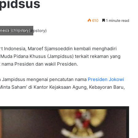
pidsus
610
1 minute read
nesia (chirpstory)
port Indonesia, Maroef Sjamsoeddin kembali menghadiri
 Muda Pidana Khusus (Jampidsus) terkait rekaman yang
 nama Presiden dan wakil Presiden.
da Jampidsus mengenai pencatutan nama
Presiden Jokowi
a Minta Saham’ di Kantor Kejaksaan Agung, Kebayoran Baru,