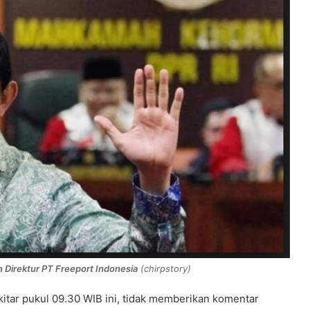
 Direktur PT Freeport Indonesia
(chirpstory)
kitar pukul 09.30 WIB ini, tidak memberikan komentar