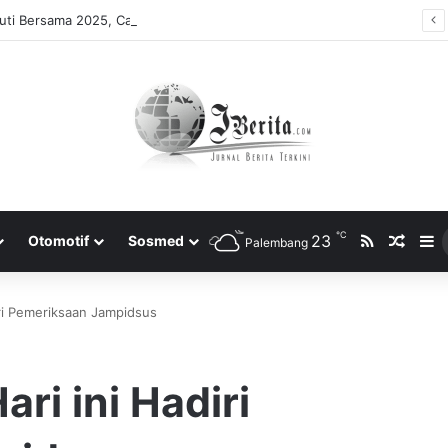
ti Bersama 2025, Catat! ini Tanggalnya
℃
RSS
23
Rando
S
Otomotif
Sosmed
Palembang
iri Pemeriksaan Jampidsus
ari ini Hadiri