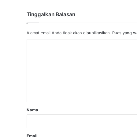
Tinggalkan Balasan
Alamat email Anda tidak akan dipublikasikan.
Ruas yang wa
K
o
m
e
n
t
a
r
Nama
*
Email