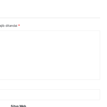
jib ditandai
*
Situs Web