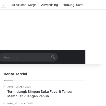
Jurnalisme Warga
Advertising
Hubungi Kami
m Article
idebar
Search
for
Berita Terkini
Jumat, 25 April 2025
Terlindungi: Simpan Buku Favorit Tanpa
Membuat Ruangan Penuh
Rabu, 22 Januari 2025