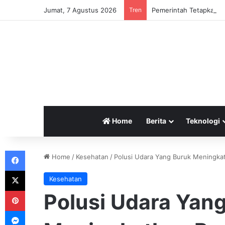
Jumat, 7 Agustus 2026
Tren
Pemerintah Tetapkan Cu
Home
Berita
Teknologi
Facebook
Home
/
Kesehatan
/
Polusi Udara Yang Buruk Meningkat
X
Kesehatan
Pinterest
Polusi Udara Yan
Messenger