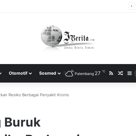
ti Bersama 2025, Catat! ini Tanggalnya
℃
RSS
27
Rando
S
Otomotif
Sosmed
Palembang
kan Resiko Berbagai Penyakit Kronis
g Buruk