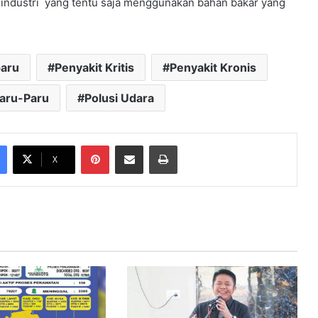
n industri yang tentu saja menggunakan bahan bakar yang
paru
Penyakit Kritis
Penyakit Kronis
aru-Paru
Polusi Udara
Pinterest
Share via Email
Print
X