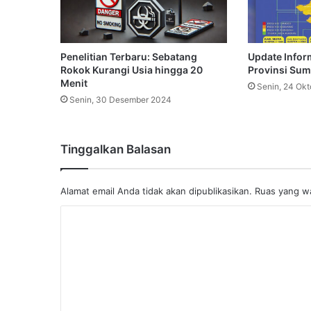
Penelitian Terbaru: Sebatang
Update Inform
Rokok Kurangi Usia hingga 20
Provinsi Sum
Menit
Senin, 24 Ok
Senin, 30 Desember 2024
Tinggalkan Balasan
Alamat email Anda tidak akan dipublikasikan.
Ruas yang wa
K
o
m
e
n