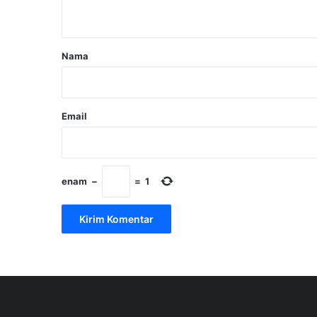
t
a
r
Nama
*
Email
enam
−
=
1