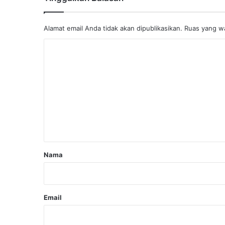
Alamat email Anda tidak akan dipublikasikan.
Ruas yang wa
K
o
m
e
n
t
a
r
Nama
*
Email