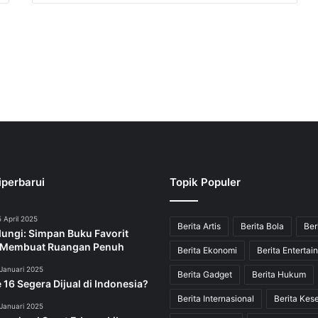
iperbarui
Topik Populer
 April 2025
Berita Artis
Berita Bola
Ber
dungi: Simpan Buku Favorit
 Membuat Ruangan Penuh
Berita Ekonomi
Berita Entertai
Januari 2025
Berita Gadget
Berita Hukum
 16 Segera Dijual di Indonesia?
Berita Internasional
Berita Kes
Januari 2025