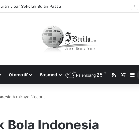
aran Libur Sekolah Bulan Puasa
℃
RSS
25
Rando
S
Otomotif
Sosmed
Palembang
nesia Akhirnya Dicabut
 Bola Indonesia