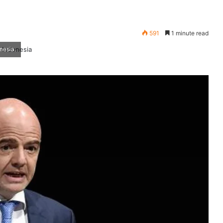
591
1 minute read
nesia.