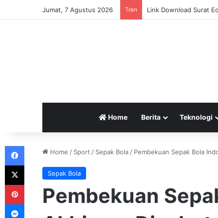
Jumat, 7 Agustus 2026
Tren
Link Download Surat Ed
Home
Berita
Teknologi
Facebook
Home
/
Sport
/
Sepak Bola
/
Pembekuan Sepak Bola Indo
X
Sepak Bola
Pinterest
Pembekuan Sepak
Messenger