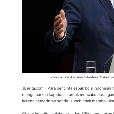
Presiden FIFA Gianni Infantino: Cabut S
JBerita.com – Para pencinta sepak bola Indonesia 
mengeluarkan keputusan untuk mencabut larangan Ti
karena pemerintah sendiri sudah tidak membekuka
Gianni Infantino selaku presiden FIFA mengatakan