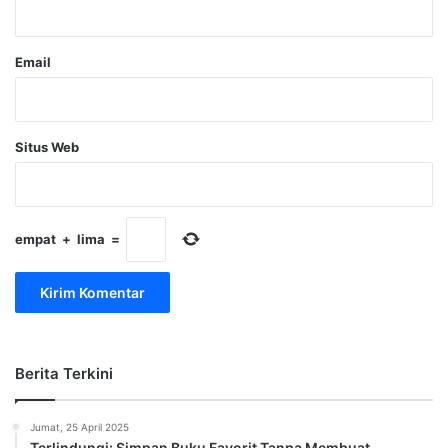
*
Email
Situs Web
empat
+
lima
=
Berita Terkini
Jumat, 25 April 2025
Terlindungi: Simpan Buku Favorit Tanpa Membuat