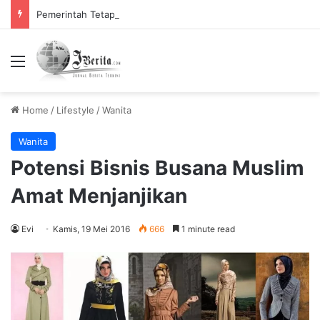
Pemerintah Tetapkan Cuti Bersama 2025, Catat! ini Tanggalnya
Menu
Home
/
Lifestyle
/
Wanita
Wanita
Potensi Bisnis Busana Muslim
Amat Menjanjikan
Evi
Kamis, 19 Mei 2016
666
1 minute read