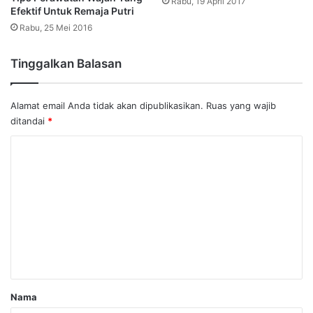
Efektif Untuk Remaja Putri
Rabu, 25 Mei 2016
Tinggalkan Balasan
Alamat email Anda tidak akan dipublikasikan.
Ruas yang wajib
ditandai
*
K
o
m
e
n
t
a
r
Nama