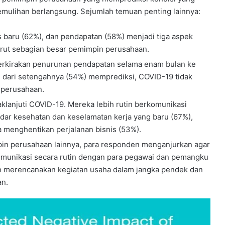
ulihan berlangsung. Sejumlah temuan penting lainnya:
 baru (62%), dan pendapatan (58%) menjadi tiga aspek
urut sebagian besar pemimpin perusahaan.
erkirakan penurunan pendapatan selama enam bulan ke
h dari setengahnya (54%) memprediksi, COVID-19 tidak
 perusahaan.
anjuti COVID-19. Mereka lebih rutin berkomunikasi
dar kesehatan dan keselamatan kerja yang baru (67%),
 menghentikan perjalanan bisnis (53%).
pin perusahaan lainnya, para responden menganjurkan agar
rkomunikasi secara rutin dengan para pegawai dan pemangku
an merencanakan kegiatan usaha dalam jangka pendek dan
an.