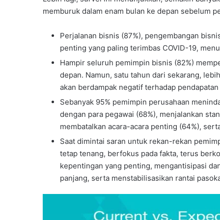
memburuk dalam enam bulan ke depan sebelum pem
Perjalanan bisnis (87%), pengembangan bisnis
penting yang paling terimbas COVID-19, men
Hampir seluruh pemimpin bisnis (82%) memp
depan. Namun, satu tahun dari sekarang, lebi
akan berdampak negatif terhadap pendapatan
Sebanyak 95% pemimpin perusahaan menindakl
dengan para pegawai (68%), menjalankan stan
membatalkan acara-acara penting (64%), serta
Saat dimintai saran untuk rekan-rekan pemim
tetap tenang, berfokus pada fakta, terus be
kepentingan yang penting, mengantisipasi d
panjang, serta menstabilisasikan rantai pasok