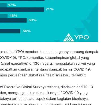
haan dunia (YPO) memberikan pandangannya tentang dampak
(COVID-19). YPO, komunitas kepemimpinan global yang
n (chief executive) di 130 negara, mengadakan survei yang
mendapatkan gambaran tentang dampak bisnis COVID-19,
pin perusahaan akibat realitas bisnis baru tersebut.
 Executive Global Survey) terbaru, diadakan dari 10-13
onden, mengungkapkan dampak negatif COVID-19 yang
daknya terhadap satu aspek dalam kegiatan bisnisnya.
ak pemimpin perusahaan yang memprediksi kondisi yang