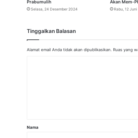
Prabumulih
Akan Mem-P
Selasa, 24 Desember 2024
Rabu, 12 Juni
Tinggalkan Balasan
Alamat email Anda tidak akan dipublikasikan.
Ruas yang wa
K
o
m
e
n
t
a
r
Nama
*