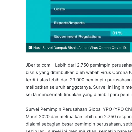
Hasil Survei Dampak Bisnis Akibat Virus Corona Covid 19.
JBerita.com – Lebih dari 2.750 pemimpin perusa
bisnis yang ditimbulkan oleh wabah virus Corona 
terdiri atas lebih dari 29.000 pemimpin perusahaa
melibatkan seluruh anggotanya. Survei ini ingin 
serta mencermati tindakan yang diambil para pemim
Survei Pemimpin Perusahaan Global YPO (YPO Chief
Maret 2020 dan melibatkan lebih dari 2.750 resp
dialami sebagian besar pemimpin perusahaan, seti
Lebih lagi, survei ini menunjukkan, semakin bany