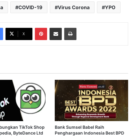
a
COVID-19
Virus Corona
YPO
Pinterest
Share via Email
Print
X
bungkan TikTok Shop
Bank Sumsel Babel Raih
edia, ByteDance Ltd
Penghargaan Indonesia Best BPD