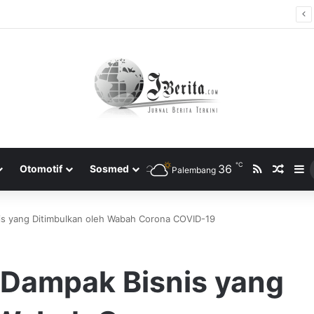
Tidak Bayar Tilang Elektronik, Siap-siap Pemilik Kendaraan Tidak Bisa Melakukan Perpanjangan STNK
℃
RSS
36
Rando
S
Otomotif
Sosmed
Palembang
nis yang Ditimbulkan oleh Wabah Corona COVID-19
: Dampak Bisnis yang