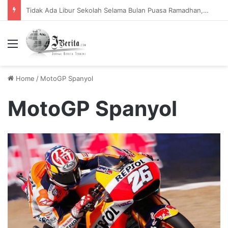
Fitur Baru Adobe Photoshop: Editing Bersama secara Online dari Komputer Berbeda
Menu
Home
/
MotoGP Spanyol
MotoGP Spanyol