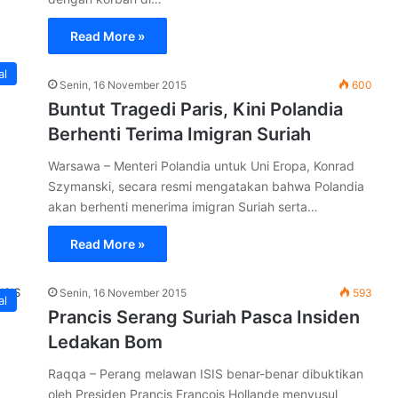
Read More »
al
Senin, 16 November 2015
600
Buntut Tragedi Paris, Kini Polandia
Berhenti Terima Imigran Suriah
Warsawa – Menteri Polandia untuk Uni Eropa, Konrad
Szymanski, secara resmi mengatakan bahwa Polandia
akan berhenti menerima imigran Suriah serta…
Read More »
Senin, 16 November 2015
593
al
Prancis Serang Suriah Pasca Insiden
Ledakan Bom
Raqqa – Perang melawan ISIS benar-benar dibuktikan
oleh Presiden Prancis Francois Hollande menyusul