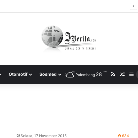
Tidak Bayar Tilang Elektronik, Siap-siap Pemilik Kendaraan Tidak Bisa Melakukan Perpanjangan STNK
℃
RSS
28
Rando
S
Otomotif
Sosmed
Palembang
Selasa, 17 November 2015
634