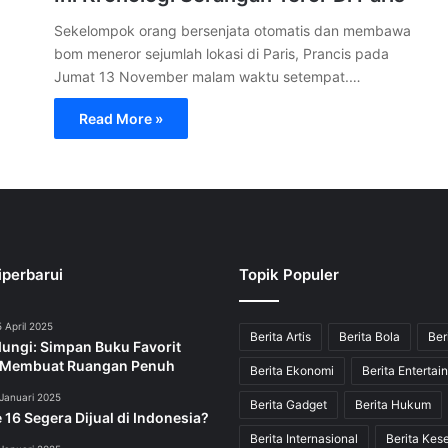
Sekelompok orang bersenjata otomatis dan membawa
bom meneror sejumlah lokasi di Paris, Prancis pada
Jumat 13 November malam waktu setempat.…
Read More »
iperbarui
Topik Populer
 April 2025
Berita Artis
Berita Bola
Ber
dungi: Simpan Buku Favorit
 Membuat Ruangan Penuh
Berita Ekonomi
Berita Entertai
Januari 2025
Berita Gadget
Berita Hukum
 16 Segera Dijual di Indonesia?
Berita Internasional
Berita Kes