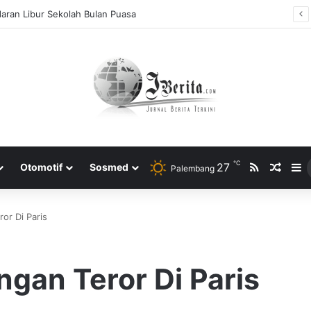
aran Libur Sekolah Bulan Puasa
℃
RSS
27
Rando
S
Otomotif
Sosmed
Palembang
ror Di Paris
ngan Teror Di Paris