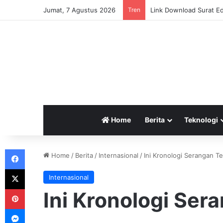
Jumat, 7 Agustus 2026
Tren
Link Download Surat Ed
Home
Berita
Teknologi
Facebook
Home
/
Berita
/
Internasional
/
Ini Kronologi Serangan Te
X
Internasional
Pinterest
Ini Kronologi Sera
Messenger