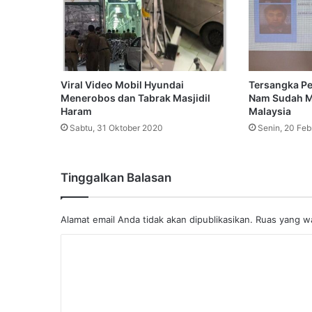
Viral Video Mobil Hyundai
Tersangka P
Menerobos dan Tabrak Masjidil
Nam Sudah M
Haram
Malaysia
Sabtu, 31 Oktober 2020
Senin, 20 Feb
Tinggalkan Balasan
Alamat email Anda tidak akan dipublikasikan.
Ruas yang wa
K
o
m
e