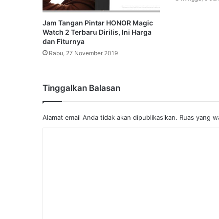
Jam Tangan Pintar HONOR Magic
Watch 2 Terbaru Dirilis, Ini Harga
dan Fiturnya
Rabu, 27 November 2019
Tinggalkan Balasan
Alamat email Anda tidak akan dipublikasikan.
Ruas yang wa
K
o
m
e
n
t