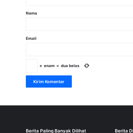
a
r
Nama
*
Email
×
enam
=
dua belas
Berita Paling Banyak Dilihat
Berita D