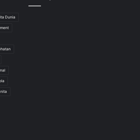
ita Dunia
nment
ehatan
nal
ola
nita