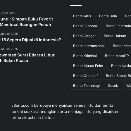
 April 2025
Berita Artis
Berita Bola
Ber
dungi: Simpan Buku Favorit
 Membuat Ruangan Penuh
Berita Ekonomi
Berita Entertai
Januari 2025
Berita Gadget
Berita Hukum
 16 Segera Dijual di Indonesia?
Berita Internasional
Berita Kes
Januari 2025
ownload Surat Edaran Libur
Berita Kriminal
Berita MotoGP
h Bulan Puasa
Berita Muara Enim
Berita Nasio
Berita Otomotif
Berita Sepak B
Berita Teknologi
Sosok
Wa
JBerita.com berupaya menyajikan semua info dan berita
terkini seakurat mungkin serta menjaga info yang disajikan
tetap aktual dan faktual.