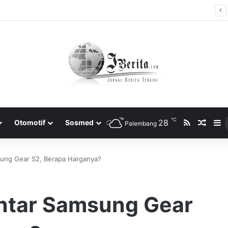
Tidak Bayar Tilang Elektronik, Siap-siap Pemilik Kendaraan Tidak Bisa Melakukan Perpanjangan STNK
℃
RSS
28
Rando
S
Otomotif
Sosmed
Palembang
sung Gear S2, Berapa Harganya?
intar Samsung Gear