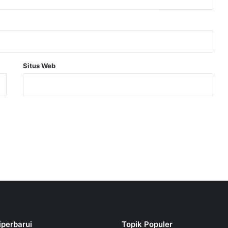
Situs Web
iperbarui
Topik Populer