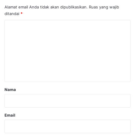
Alamat email Anda tidak akan dipublikasikan.
Ruas yang wajib
ditandai
*
K
o
m
e
n
t
a
r
Nama
*
Email