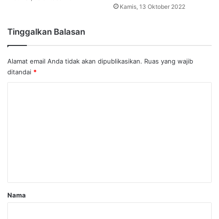
Kamis, 13 Oktober 2022
Tinggalkan Balasan
Alamat email Anda tidak akan dipublikasikan.
Ruas yang wajib
ditandai
*
K
o
m
e
n
t
a
r
Nama
*