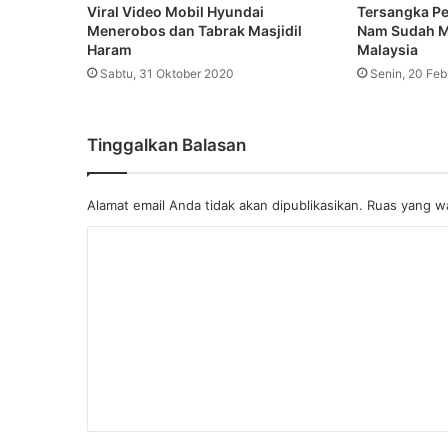
Viral Video Mobil Hyundai
Tersangka P
Menerobos dan Tabrak Masjidil
Nam Sudah M
Haram
Malaysia
Sabtu, 31 Oktober 2020
Senin, 20 Feb
Tinggalkan Balasan
Alamat email Anda tidak akan dipublikasikan.
Ruas yang wa
K
o
m
e
n
t
a