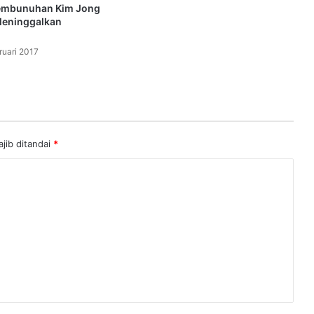
embunuhan Kim Jong
eninggalkan
ruari 2017
jib ditandai
*