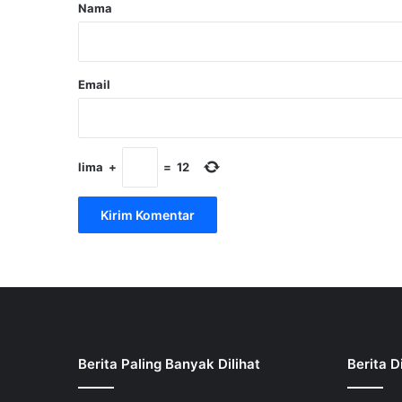
r
Nama
*
Email
lima
+
=
12
Berita Paling Banyak Dilihat
Berita D