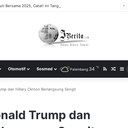
ti Bersama 2025, Catat! ini Tanggalnya
℃
RSS
34
Rando
S
Otomotif
Sosmed
Palembang
mp dan Hillary Clinton Berlangsung Sengit
onald Trump dan