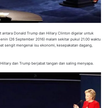
antara Donald Trump dan Hillary Clinton digelar untuk
 Senin (26 September 2016) malam sekitar pukul 21.00 waktu
bat sengit mengenai isu ekonomi, kesepakatan dagang,
Hillary dan Trump berjabat tangan dan saling menyapa.