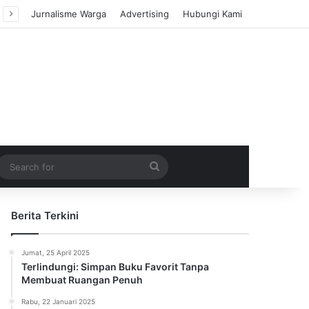
Jurnalisme Warga
Advertising
Hubungi Kami
m Article
idebar
Search
for
Berita Terkini
Jumat, 25 April 2025
Terlindungi: Simpan Buku Favorit Tanpa
Membuat Ruangan Penuh
Rabu, 22 Januari 2025