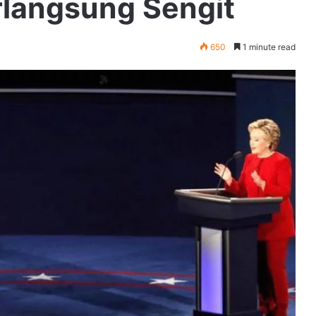
erlangsung Sengit
650
1 minute read