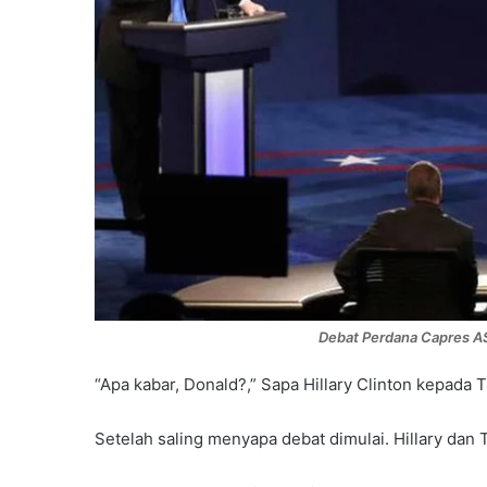
Debat Perdana Capres AS
“Apa kabar, Donald?,” Sapa Hillary Clinton kepad
Setelah saling menyapa debat dimulai. Hillary dan