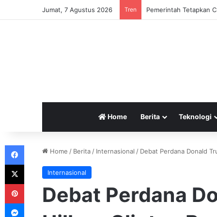
Jumat, 7 Agustus 2026
Tren
Pemerintah Tetapkan Cu
Home
Berita
Teknologi
Facebook
Home
/
Berita
/
Internasional
/
Debat Perdana Donald Tru
X
Internasional
Pinterest
Debat Perdana D
Messenger