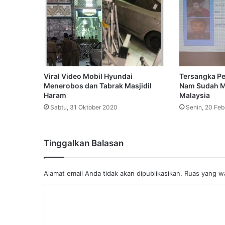
Viral Video Mobil Hyundai
Tersangka P
Menerobos dan Tabrak Masjidil
Nam Sudah M
Haram
Malaysia
Sabtu, 31 Oktober 2020
Senin, 20 Feb
Tinggalkan Balasan
Alamat email Anda tidak akan dipublikasikan.
Ruas yang wa
K
o
m