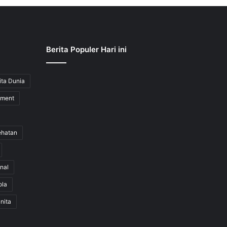
Berita Populer Hari ini
ita Dunia
nment
ehatan
nal
ola
nita