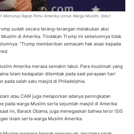
n Menutup Rapat Pintu Amerika Untuk Warga Muslim. (bbc)
rump sudah secara terang-terangan melakukan aksi
Muslim di Amerika. Tindakan Trump ini sebelumnya tidak
ebelumnya. “Trump memberikan semacam hak asasi kepada
med.
uslim Amerika merasa semakin takut. Para muslimah yang
agama Islam kedapatan ditembak pada saat perayaan hari
 pada salah satu masjid di Philadelphia.
Islam atau CAIR juga melaporkan adanya peningkatan
me pada warga Muslim serta sejumlah masjid di Amerika
 saat ini, Barack Obama, juga menegaskan bahwa teror ISIS
engan Islam serta warga Muslim Amerika.
rga Muslim memang tengah menyeruak, terutama sejak