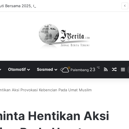
ti Bersama 2025, Catat! ini Tanggalnya
℃
RSS
23
Rando
S
Otomotif
Sosmed
Palembang
ntikan Aksi Provokasi Kebencian Pada Umat Muslim
inta Hentikan Aksi