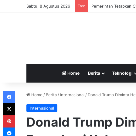
Sabtu, 8 Agustus 2026
Tren
Pemerintah Tetapkan Cu
Home
Berita
Teknologi
Facebook
Home
/
Berita
/
Internasional
/
Donald Trump Diminta He
X
Internasional
Pinterest
Donald Trump Dim
Messenger