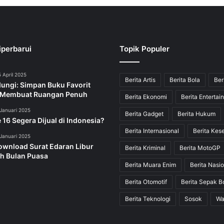
iperbarui
Topik Populer
 April 2025
Berita Artis
Berita Bola
Ber
dungi: Simpan Buku Favorit
 Membuat Ruangan Penuh
Berita Ekonomi
Berita Entertai
Januari 2025
Berita Gadget
Berita Hukum
 16 Segera Dijual di Indonesia?
Berita Internasional
Berita Kes
Januari 2025
ownload Surat Edaran Libur
Berita Kriminal
Berita MotoGP
h Bulan Puasa
Berita Muara Enim
Berita Nasio
Berita Otomotif
Berita Sepak B
Berita Teknologi
Sosok
Wa