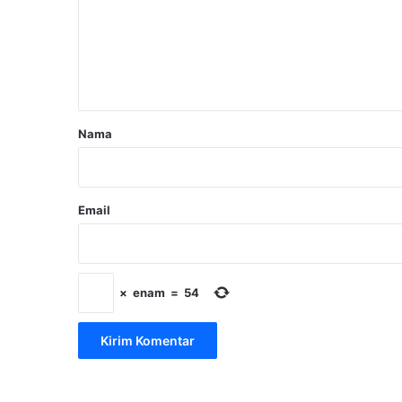
e
n
t
a
r
Nama
*
Email
×
enam
=
54