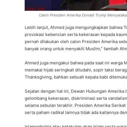
Calon Presiden Amerika Donald Trump Menyataka
Lebih lanjut, Ahmed juga mengungkapkan bahwa T
provokasi kebencian serta kekerasan kepada kaum 
pernah dilakukan oleh calon Presiden Amerika s
banyak orang untuk menyakiti Muslim,” tambah Ah
Ahmed juga mengakui bahwa pada saat ini warga M
memakai hijab seringkali diludahi, sopir taksi ber
Thanksgiving, bahkan sebuah kepala babi ditemukan
Sejalan dengan hal ini, Dewan Hubungan Amerika 
gelombang kekerasan, diskriminasi serta vandalis
selama sebulan terakhir. Presiden Amerika Serikat
serta paham radikal lainnya tidak ada kaitannya d
Islamophobia atau ketakutan akan Islam serta wa