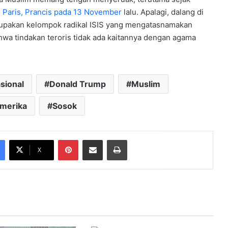
i Paris, Prancis pada 13 November
lalu. Apalagi, dalang di
merupakan kelompok radikal ISIS yang mengatasnamakan
hwa tindakan teroris tidak ada kaitannya dengan agama
asional
Donald Trump
Muslim
merika
Sosok
Pinterest
Share via Email
Print
X